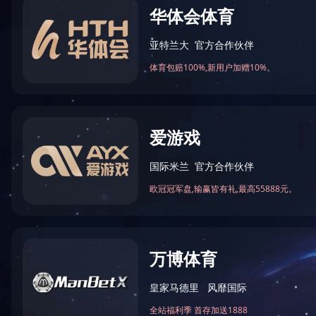
首页
企业文化
企业画册
当前位置：
>>
>>
共
0
条记录 当前页
1/1
第 1-0 条
友情链接：
政府类网站链接
集团