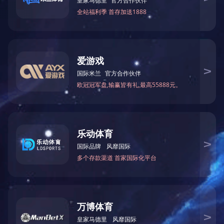
发布日期：
20
风雨同舟、
风雨同舟
发布日期：
20
工程公司参
工程公司