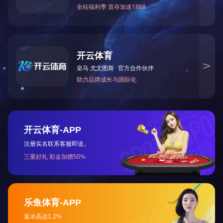
发布日期：
20
工程公司参
工程公司
发布日期：
20
共
375
条记录 当前页
1/75
第 1-5 条
友情链接：
政府类网站链接
集团网站链接